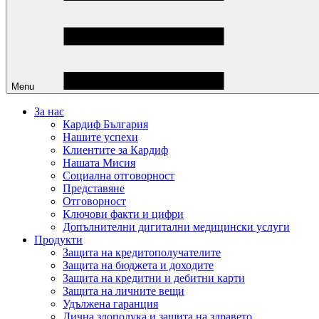
Menu
За нас
Кардиф България
Нашите успехи
Клиентите за Кардиф
Нашата Мисия
Социална отговорност
Представяне
Отговорност
Ключови факти и цифри
Допълнителни дигитални медицински услуги
Продукти
Защита на кредитополучателите
Защита на бюджета и доходите
Защита на кредитни и дебитни карти
Защита на личните вещи
Удължена гаранция
Лична злополука и защита на здравето