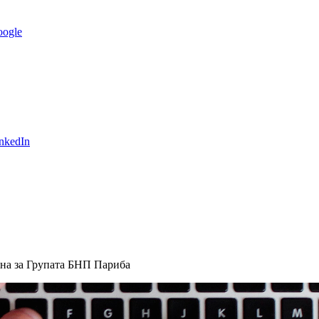
ogle
nkedIn
жна за Групата БНП Париба