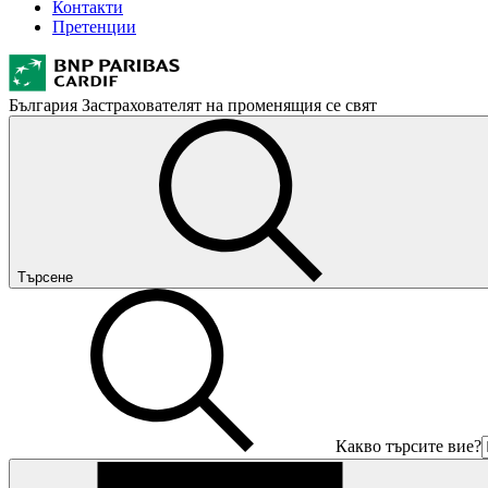
Контакти
Претенции
България
Застрахователят на променящия се свят
Търсене
Какво търсите вие?