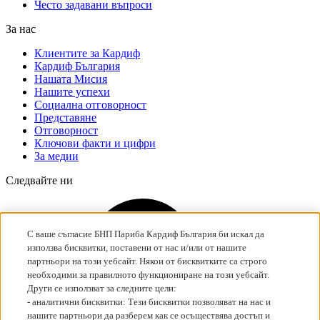
Често задавани въпроси
За нас
Клиентите за Кардиф
Кардиф България
Нашата Мисия
Нашите успехи
Социална отговорност
Представяне
Отговорност
Ключови факти и цифри
За медии
Следвайте ни
С ваше съгласие БНП Париба Кардиф България би искал да
използва бисквитки, поставени от нас и/или от нашите
партньори на този уебсайт. Някои от бисквитките са строго
необходими за правилното функциониране на този уебсайт.
Други се използват за следните цели:
Google
- aналитични бисквитки: Тези бисквитки позволяват на нас и
нашите партньори да разберем как се осъществява достъп и