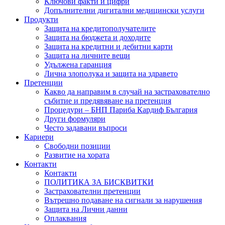
Ключови факти и цифри
Допълнителни дигитални медицински услуги
Продукти
Защита на кредитополучателите
Защита на бюджета и доходите
Защита на кредитни и дебитни карти
Защита на личните вещи
Удължена гаранция
Лична злополука и защита на здравето
Претенции
Какво да направим в случай на застрахователно
събитие и предявяване на претенция
Процедури – БНП Париба Кардиф България
Други формуляри
Често задавани въпроси
Кариери
Свободни позиции
Развитие на хората
Контакти
Контакти
ПОЛИТИКА ЗА БИСКВИТКИ
Застрахователни претенции
Вътрешно подаване на сигнали за нарушения
Защита на Лични данни
Оплаквания