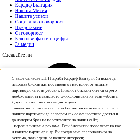
Кардиф България
Нашата Мисия
Нашите успехи
Социална отговорност
Представяне
Отговорност
Ключови факти и цифри
За медии
Следвайте ни
С ваше съгласие БНП Париба Кардиф България би искал да
използва бисквитки, поставени от нас и/или от нашите
партньори на този уебсайт. Някои от бисквитките са строго
необходими за правилното функциониране на този уебсайт.
Други се използват за следните цели:
Google
- aналитични бисквитки: Тези бисквитки позволяват на нас и
нашите партньори да разберем как се осъществява достъп и
да измерим броя на посетителите на нашия сайт;
- персонализирана реклама: Тези бисквитки позволяват на нас
и нашите партньори, да Ви предлагаме персонализирана
реклама, подходяща за вашите интереси;