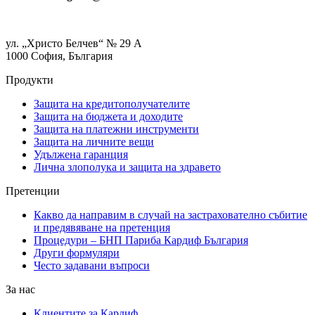
ул. „Христо Белчев“ № 29 А
1000 София, България
Продукти
Защита на кредитополучателите
Защита на бюджета и доходите
Защита на платежни инструменти
Защита на личните вещи
Удължена гаранция
Лична злополука и защита на здравето
Претенции
Какво да направим в случай на застрахователно събитие
и предявяване на претенция
Процедури – БНП Париба Кардиф България
Други формуляри
Често задавани въпроси
За нас
Клиентите за Кардиф