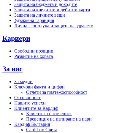
Защита на бюджета и доходите
Защита на кредитни и дебитни карти
Защита на личните вещи
Удължена гаранция
Лична злополука и защита на здравето
Кариери
Свободни позиции
Развитие на хората
За нас
За медии
Ключови факти и цифри
Отчети за платежоспособност
Отговорност
Нашите успехи
Клиентите за Кардиф
Клиентска насоченост
Превенция на изпиране на пари
Кардиф България
Cardif по Света