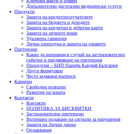
Ключови факти и цифри
Допълнителни дигитални медицински услуги
Продукти
Защита на кредитополучателите
Защита на бюджета и доходите
Защита на кредитни и дебитни карти
Защита на личните вещи
Удължена гаранция
Лична злополука и защита на здравето
Претенции
Какво да направим в случай на застрахователно
събитие и предявяване на претенция
Процедури – БНП Париба Кардиф България
Други формуляри
Често задавани въпроси
Кариери
Свободни позиции
Развитие на хората
Контакти
Контакти
ПОЛИТИКА ЗА БИСКВИТКИ
Застрахователни претенции
Вътрешно подаване на сигнали за нарушения
Защита на Лични данни
Оплаквания